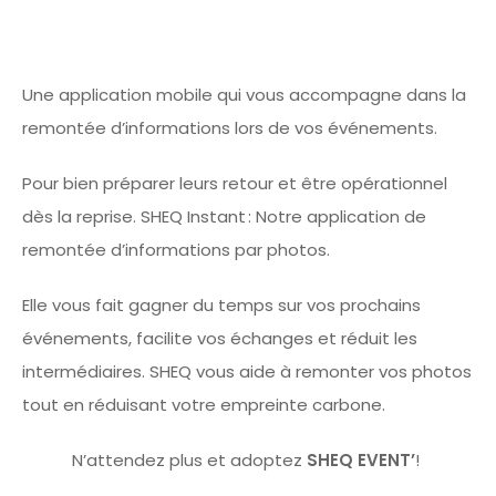
Une application mobile qui v
ous accompagne dans
la
remontée
d’informations
l
ors de vos événements
.
Pour bien
préparer le
urs retour
et être opérationnel
dès la reprise
.
SHEQ Instant : Notre application
de
remontée d’informations par photos.
Elle vous fait gagner du temps sur vos prochains
événements
, facilite vos échanges et réduit les
intermédiaires. S
HEQ
vous aide à remont
er vos photos
tout en réduisant votre empreinte carbone
.
N
’attendez plus
et adoptez
SHEQ
E
VENT’
!