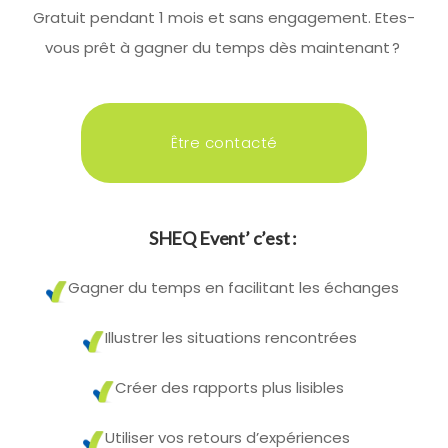
Gratuit pendant 1 mois
et sans
eng
ag
ement. Etes-
vous prêt à gagner du temps dès maintenant
?
Être contacté
SHEQ
Event’ c’est
:
Gagner du temps en
facilitant
les échanges
Illustrer les situations rencontrées
Créer des rapports plus
lisi
bles
Utiliser vos retours d’ex
périences